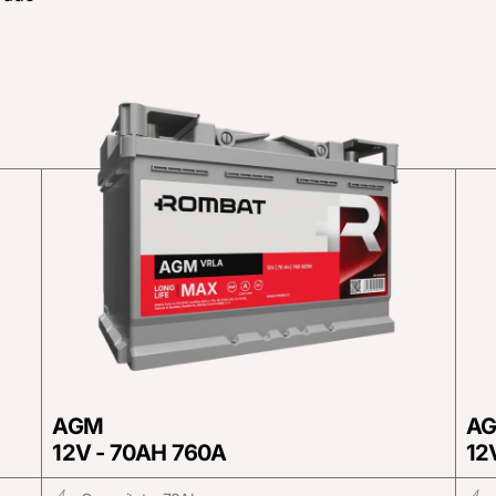
AGM
A
12V - 70AH 760A
12