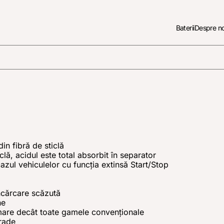
Baterii
Despre no
n fibră de sticlă
clă, acidul este total absorbit în separator
azul vehiculelor cu funcţia extinsă Start/Stop
încărcare scăzută
ne
mare decât toate gamele convenţionale
grade