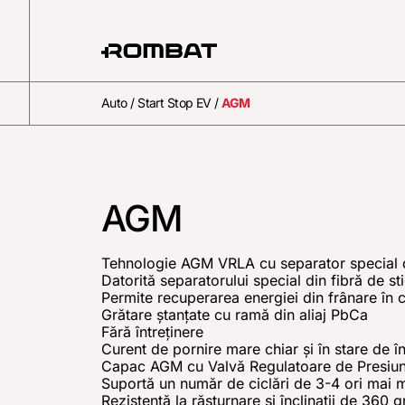
Auto
/
Start Stop EV
/
AGM
AGM
Tehnologie AGM VRLA cu separator special di
Datorită separatorului special din fibră de sti
Permite recuperarea energiei din frânare în c
Grătare ştanţate cu ramă din aliaj PbCa
Fără întreţinere
Curent de pornire mare chiar şi în stare de 
Capac AGM cu Valvă Regulatoare de Presiu
Suportă un număr de ciclări de 3-4 ori mai 
Rezistenţă la răsturnare şi înclinaţii de 360 