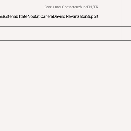
Contul meu
Contactează-ne
EN
/
FR
i
Sustenabilitate
Noutăți
Cariere
Devino Revânzător
Suport