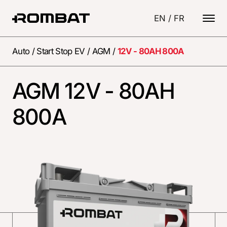
EN
/
FR
Auto
/
Start Stop EV
/
AGM
/
12V - 80AH 800A
AGM 12V - 80AH
800A