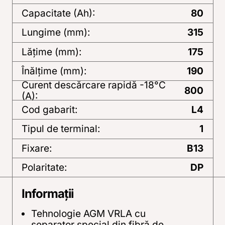
Capacitate (Ah):
80
Lungime (mm):
315
Lăţime (mm):
175
Înălţime (mm):
190
Curent descărcare rapidă -18°C
800
(A):
Cod gabarit:
L4
Tipul de terminal:
1
Fixare:
B13
Polaritate:
DP
Informații
Tehnologie AGM VRLA cu
separator special din fibră de