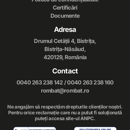
Certificări
Documente
Adresa
Drumul Cetăţii 4, Bistriţa,
Bistriţa-Năsăud,
420129, România
Contact
0040 263 238 142
/
0040 263 238 160
rombat@rombat.ro
Ne angajăm să respectăm drepturile clienților noștri.
Pentru orice reclamație care nu a putut fi soluționată
puteți accesa site-ul ANPC.